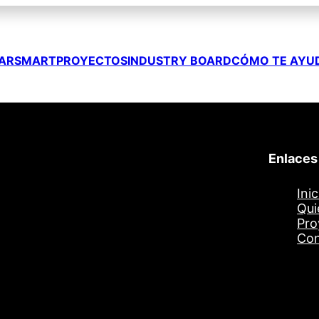
ARSMART
PROYECTOS
INDUSTRY BOARD
CÓMO TE AYU
Enlaces
Inic
l
Qui
Pro
Con
egístrate en XarSmart