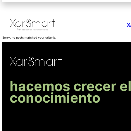
X
Sorry, no posts matched your criteria.
hacemos crecer e
conocimiento
R