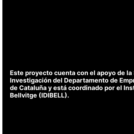
A
Emai
Con
Este proyecto cuenta con el apoyo de la
A
Investigación del Departamento de Empr
* Obl
de Cataluña y está coordinado por el Ins
Bellvitge (IDIBELL).