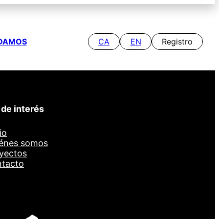
DAMOS
CA
EN
Registro
 de interés
io
énes somos
yectos
tacto