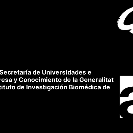
ccede a XarSmart
l
traseña
 Secretaría de Universidades e
cepto recibir correos
esa y Conocimiento de la Generalitat
igatorio
tituto de Investigación Biomédica de