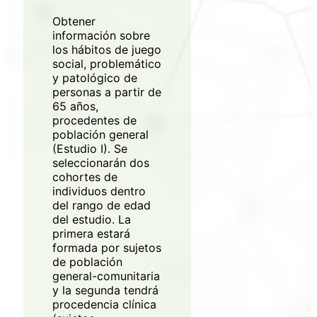
Obtener
información sobre
los hábitos de juego
social, problemático
Regístrate en
y patológico de
personas a partir de
XarSmart
65 años,
procedentes de
Accede a XarSmart
población general
(Estudio I). Se
seleccionarán dos
Email
cohortes de
individuos dentro
del rango de edad
Contraseña
del estudio. La
primera estará
formada por sujetos
de población
general-comunitaria
Acepto recibir correos
y la segunda tendrá
* Obligatorio
procedencia clínica