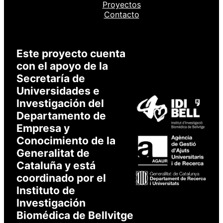
Proyectos
Accede a XarSmart
Contacto
Email
Este proyecto cuenta
con el apoyo de la
Contraseña
Secretaría de
Universidades e
Investigación del
Departamento de
Acepto recibir correos
Empresa y
* Obligatorio
Conocimiento de la
Generalitat de
Cataluña y está
coordinado por el
Instituto de
Investigación
Biomédica de Bellvitge