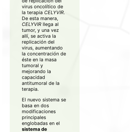
de replicación del
virus oncolítico de
la terapia
CELYVIR
.
De esta manera,
CELYVIR
llega al
tumor, y una vez
allí, se activa la
replicación del
Regístrate en
virus, aumentando
XarSmart
la concentración de
éste en la masa
Accede a XarSmart
tumoral y
mejorando la
capacidad
Email
antitumoral de la
terapia.
El nuevo sistema se
Contraseña
basa en dos
modificaciones
principales
englobadas en el
sistema de
Acepto recibir correos