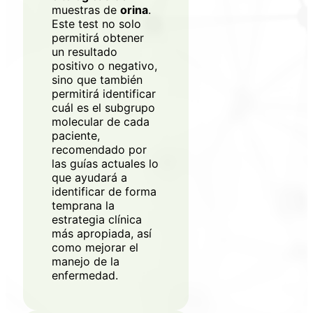
muestras de
orina
.
XarSmart
Este test no solo
permitirá obtener
Accede a XarSmart
un resultado
positivo o negativo,
sino que también
Email
permitirá identificar
cuál es el subgrupo
molecular de cada
Contraseña
paciente,
recomendado por
las guías actuales lo
que ayudará a
identificar de forma
Acepto recibir correos
temprana la
* Obligatorio
estrategia clínica
más apropiada, así
como mejorar el
manejo de la
enfermedad.