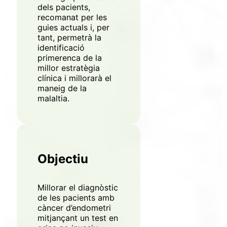
dels pacients,
recomanat per les
Contrasenya
guies actuals i, per
tant, permetrà la
identificació
primerenca de la
Accepto rebre correus
millor estratègia
* Obligatori
clínica i millorarà el
maneig de la
malaltia.
Objectiu
Millorar el diagnòstic
de les pacients amb
càncer d’endometri
mitjançant un test en