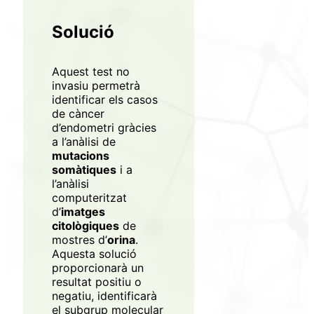
Solució
Aquest test no
invasiu permetrà
identificar els casos
de càncer
d’endometri gràcies
a l’anàlisi de
mutacions
somàtiques
i a
l’anàlisi
computeritzat
d’
imatges
Registra’t a XarSmart
citològiques
de
mostres d’
orina
.
Accedeix a XarSmart
Aquesta solució
proporcionarà un
resultat positiu o
negatiu, identificarà
Email
el subgrup molecular