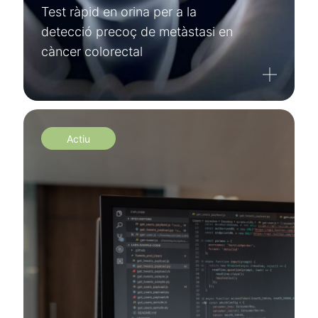
Test ràpid en orina per a la
detecció precoç de metàstasi en
càncer colorectal
Actiu