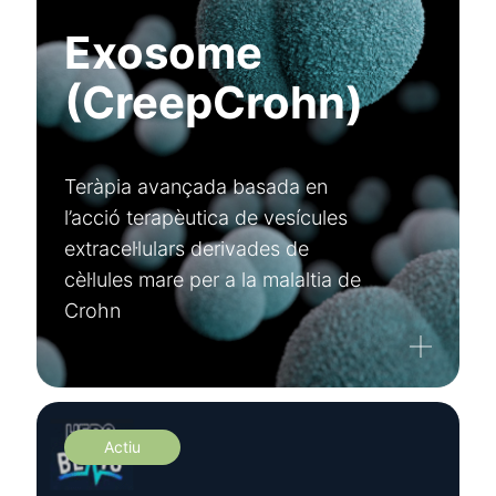
Exosome
(CreepCrohn)
Teràpia avançada basada en
l’acció terapèutica de vesícules
extracel·lulars derivades de
cèl·lules mare per a la malaltia de
Crohn
Actiu