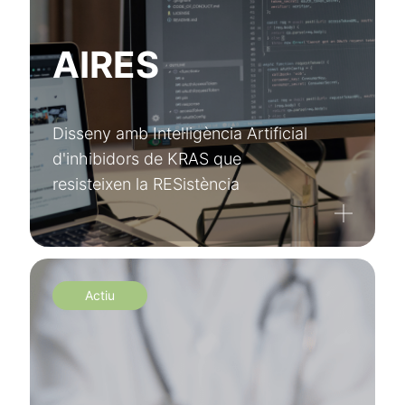
AIRES
Disseny amb Intel·ligència Artificial
d'inhibidors de KRAS que
resisteixen la RESistència
Actiu
Registra’t a XarSmart