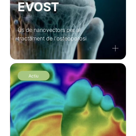
EVOST
Ús de nanovectors per al
tractament de l'osteoporosi
Actiu