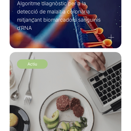
Algoritme diagnòstic per a la
detecció de malaltia coronària
mitjançant biomarcadors sanguinis
d’RNA
Actiu