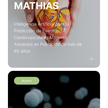
MATHIAS
Inteligencia ArtIficial para la
Predicción de Eventos
Cardiovasculares Mayores
Adversos en Población de más de
65 años
Activo