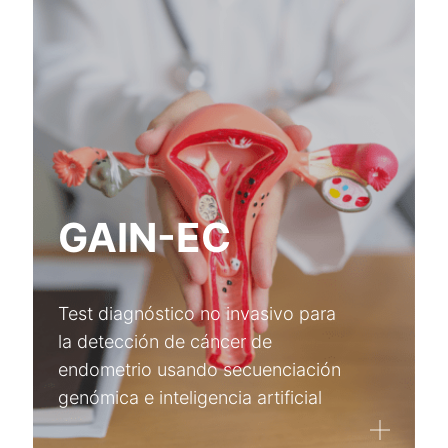
XarSmart
Accede a XarSmart
Email
Contraseña
GAIN-EC
Acepto recibir correos
* Obligatorio
Test diagnóstico no invasivo para
la detección de cáncer de
endometrio usando secuenciación
genómica e inteligencia artificial