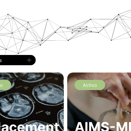
s
vo
Activo
lacement
AIMS-M