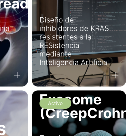
read
Diseño de
ina
inhibidores de KRAS
n
resistentes a la
RESistencia
mediante
l
Inteligencia Artificial
Exosome
Activo
(CreepCrohn)
S