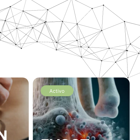
Activo
N