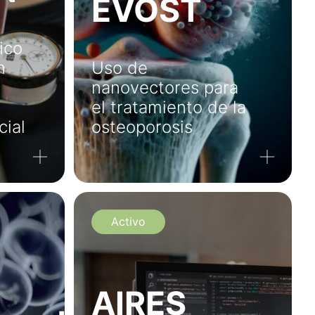
EVOST
ico
n
Uso de
nanovectores para
el tratamiento de la
cial
osteoporosis
Activo
AIRES