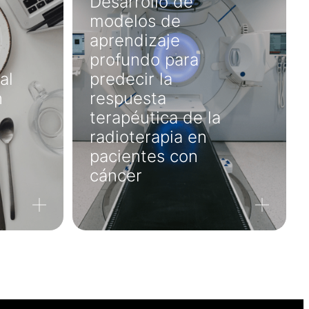
Desarrollo de
modelos de
aprendizaje
profundo para
al
predecir la
n
respuesta
terapéutica de la
radioterapia en
pacientes con
cáncer