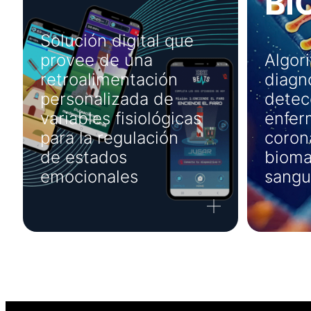
BI
Solución digital que
provee de una
Algor
retroalimentación
diagnó
personalizada de
detec
variables fisiológicas
enfe
para la regulación
coron
de estados
bioma
emocionales
sangu