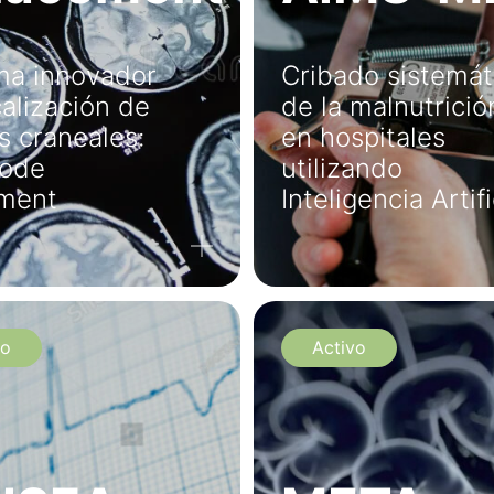
ma innovador
Cribado sistemát
calización de
de la malnutrició
s craneales:
en hospitales
rode
utilizando
ment
Inteligencia Artifi
vo
Activo