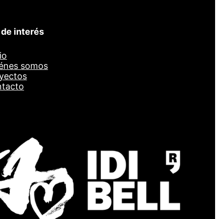
 de interés
io
énes somos
yectos
tacto