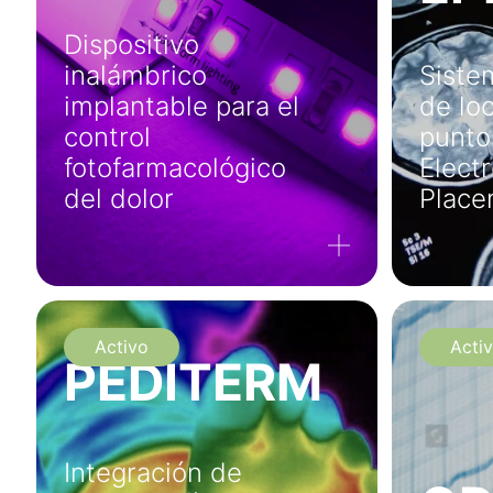
Dispositivo
inalámbrico
Siste
implantable para el
de lo
control
punto
fotofarmacológico
Elect
del dolor
Place
Activo
Acti
PEDITERM
Integración de