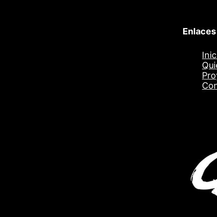
Enlaces
Inic
l
Qui
Pro
Con