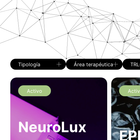
Tipología
Área terapéutica
TRL
Activo
Acti
NeuroLux
EP