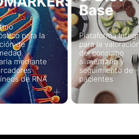
OMARKERS
Base
itmo
stico para la
Plataforma integr
ción de
para la valoració
rmedad
del consumo
aria mediante
alimentario y
rcadores
seguimiento de
íneos de RNA
pacientes